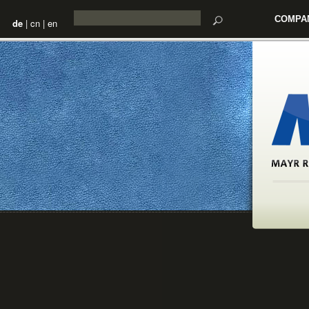
COMPA
de
|
cn
|
en