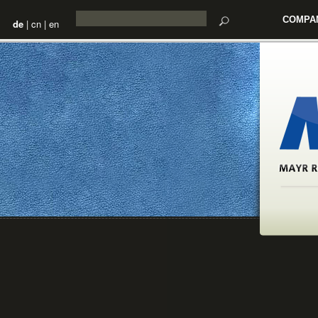
COMPA
de
|
cn
|
en